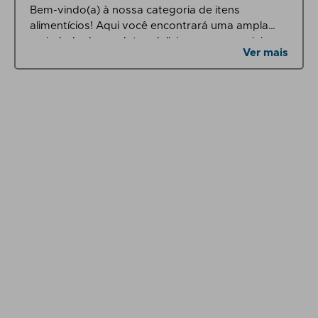
Bem-vindo(a) à nossa categoria de itens
alimentícios! Aqui você encontrará uma ampla
variedade de produtos deliciosos e essenciais
Ver mais
para sua despensa e momentos de prazer
gastronômico.
Comece o seu dia com uma xícara de café
aromático e saboroso. Temos uma seleção de
cafés de diferentes origens e intensidades,
perfeitos para satisfazer os paladares mais
exigentes. Além disso, oferecemos uma
variedade de achocolatados para aqueles que
preferem uma opção mais cremosa e
chocolatuda.
Se você está procurando opções mais saudáveis,
temos adoçantes naturais e alternativas ao
açúcar convencional, que proporcionam um
toque doce sem comprometer a sua dieta.
Nossos chás variados são ideais para momentos