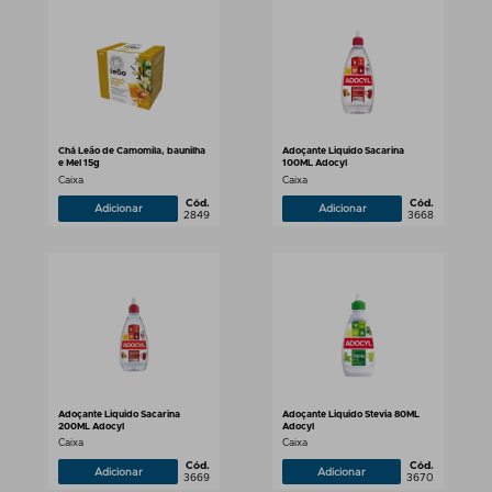
Chá Leão de Camomila, baunilha
Adoçante Liquido Sacarina
e Mel 15g
100ML Adocyl
Caixa
Caixa
Cód.
Cód.
Adicionar
Adicionar
2849
3668
Adoçante Liquido Sacarina
Adoçante Liquido Stevia 80ML
200ML Adocyl
Adocyl
Caixa
Caixa
Cód.
Cód.
Adicionar
Adicionar
3669
3670