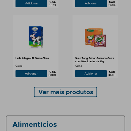
Cód.
Cód.
Adicionar
Adicionar
3673
3684
Leite Integral 1L Santa Clara
Suco Tang Sabor Guaraná Caixa
com 18 unidades de 18g
Caixa
Caixa
Cód.
Cód.
Adicionar
Adicionar
3808
36110
Ver mais produtos
Alimentícios