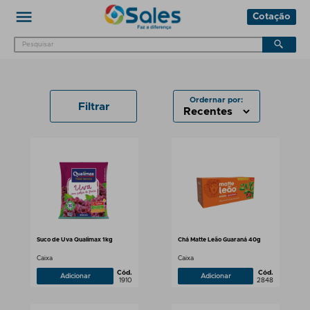
Cotação
Ordernar por:
Filtrar
Suco de Uva Qualimax 1kg
Chá Matte Leão Guaraná 40g
Caixa
Caixa
Cód.
Cód.
Adicionar
Adicionar
1910
2848