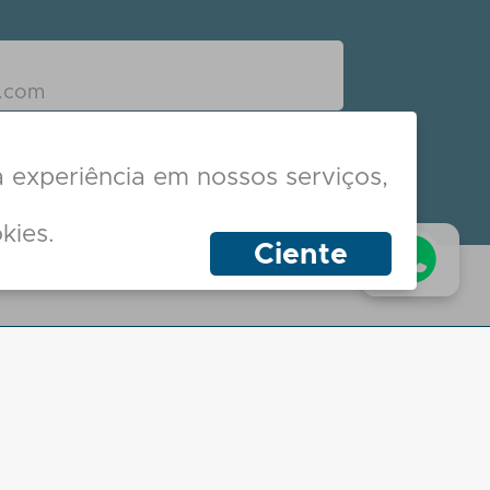
Receber novidades
a experiência em nossos serviços,
kies.
Ciente
ceiros e garantimos sua segurança com base
Formas de Pagamento
ação
o
Batuá, 243
, São Paulo - SP
. à Sex. das 8h às 18h
tribuição
gawa, 250