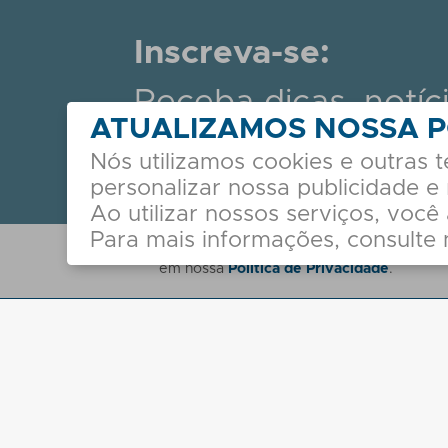
Inscreva-se:
Receba dicas, notíc
ATUALIZAMOS NOSSA P
principais novidade
Nós utilizamos cookies e outras 
personalizar nossa publicidade e
Ao utilizar nossos serviços, você
Para mais informações, consulte
A Sales coleta seu e-mail para envio de 
em nossa
Política de Privacidade
.
Institucional
Sobre nós
Políticas