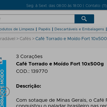
Seg. à Sext. das 08:00 às 18:00 |
Contato: (11
odutos de Limpeza
Papéis
Descartáveis e Embalagens
radável
Cafés
Café Torrado e Moído Fort 10x50
3 Corações
Café Torrado e Moído Fort 10x500g
COD.:
139770
Descrição:
Com sotaque de Minas Gerais, o Café
conquistou o paladar brasileiro nas re