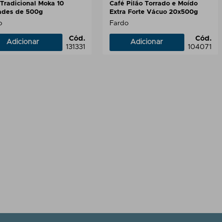
Tradicional Moka 10
Café Pilão Torrado e Moído
ades de 500g
Extra Forte Vácuo 20x500g
o
Fardo
Cód.
Cód.
Adicionar
Adicionar
131331
104071