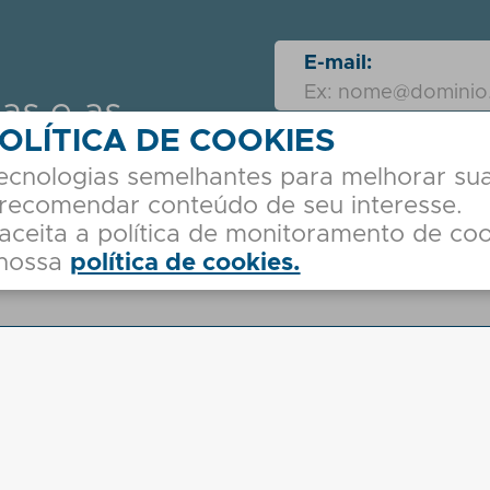
E-mail:
ias e as
OLÍTICA DE COOKIES
s da Sales
tecnologias semelhantes para melhorar su
 recomendar conteúdo de seu interesse.
 aceita a política de monitoramento de coo
 nossa
política de cookies.
nossas dicas e novidades. Este dado não é compartilhado com ter
Atendimento
Localiz
Administrativ
Minha Conta
Rua Palmeira 
Contato
Jardim Eliane
2ª Via de Boleto
Horário - Seg
Dúvidas Frequentes
Centro de Dis
R. Prof. Hase