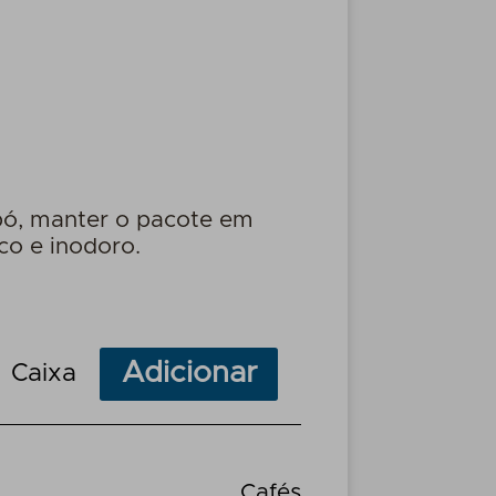
pó, manter o pacote em
co e inodoro.
Adicionar
Caixa
Cafés