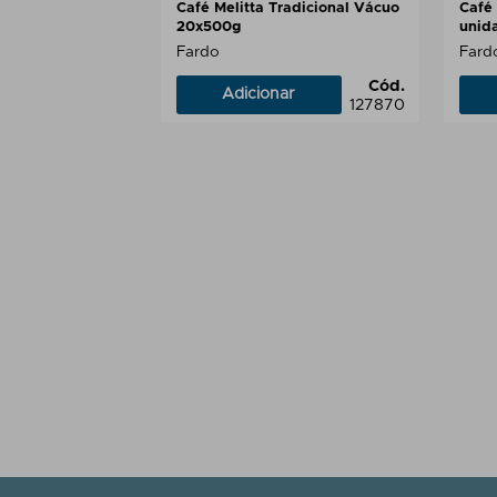
Café Melitta Tradicional Vácuo
Café 
20x500g
unid
Fardo
Fard
Cód.
Adicionar
127870