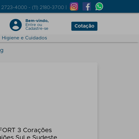
) 2723-4000 - (11) 2180-3700 |
Bem-vindo,
Entre
ou
Cotação
Cadastre-se
Higiene e Cuidados
0g
 FORT 3 Corações
giões Sul e Sudeste.