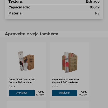
Textura
:
Estriado
Capacidade
:
180ml
Material
:
PS
Aproveite e veja também:
Copo 770ml Translúcido
Copo 200ml Translúcido
Copaza 500 unidades
Copaza 2.500 unidades
Caixa
Caixa
Cód.
Cód.
Adicionar
Adicionar
191480
199220