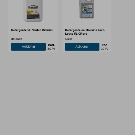
Detergente 5L Neutro Biokriss
Detergente de Máquina Lava-
Louça 5L Cif pro
unidade
Caixa
Cód.
Cód.
Adicionar
Adicionar
3074
3770