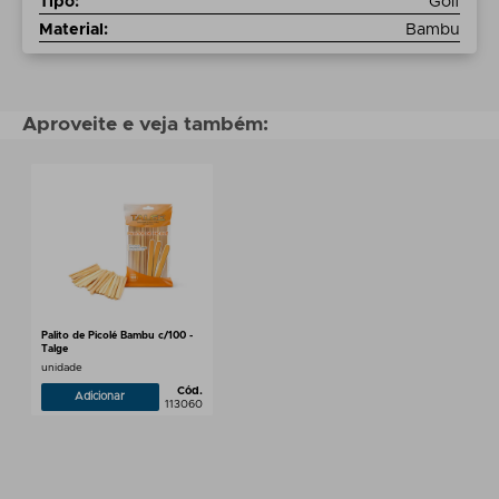
Tipo
:
Golf
Material
:
Bambu
Aproveite e veja também:
Palito de Picolé Bambu c/100 -
Talge
unidade
Cód.
Adicionar
113060