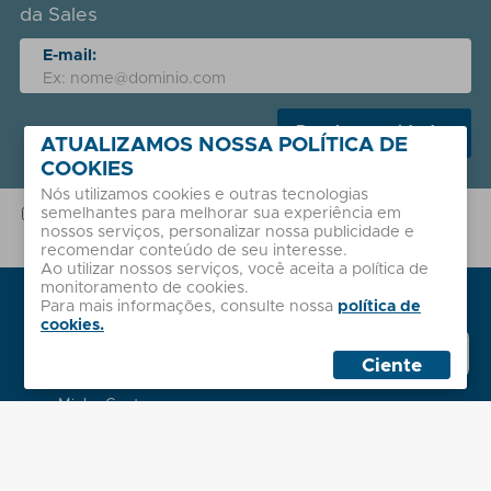
da Sales
E-mail:
Receber novidades
ATUALIZAMOS NOSSA POLÍTICA DE
COOKIES
Nós utilizamos cookies e outras tecnologias
semelhantes para melhorar sua experiência em
A Sales coleta seu e-mail para envio de nossas dicas e novidades.
Este dado não é compartilhado com terceiros e garantimos sua
nossos serviços, personalizar nossa publicidade e
segurança com base em nossa
Política de Privacidade
.
recomendar conteúdo de seu interesse.
Ao utilizar nossos serviços, você aceita a política de
monitoramento de cookies.
Institucional
Para mais informações, consulte nossa
política de
cookies.
Sobre nós
Whatsapp
Políticas
Sales
Ciente
Atendimento
Minha Conta
Contato
2ª Via de Boleto
Dúvidas Frequentes
Localização