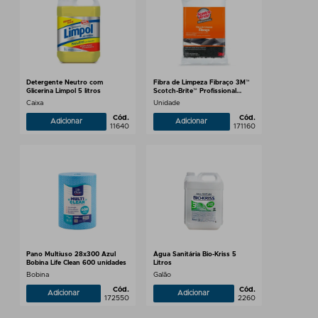
Detergente Neutro com
Fibra de Limpeza Fibraço 3M™
Glicerina Limpol 5 litros
Scotch-Brite™ Profissional
87x15mm - 5 Unidades
Caixa
Unidade
Cód.
Cód.
Adicionar
Adicionar
11640
171160
Pano Multiuso 28x300 Azul
Água Sanitária Bio-Kriss 5
Bobina Life Clean 600 unidades
Litros
Bobina
Galão
Cód.
Cód.
Adicionar
Adicionar
172550
2260