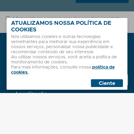
A Sales coleta seu e-mail para envio de nossas dicas e novidades.
ATUALIZAMOS NOSSA POLÍTICA DE
Este dado não é compartilhado com terceiros e garantimos sua
segurança com base em nossa
Política de Privacidade
.
COOKIES
Nós utilizamos cookies e outras tecnologias
Institucional
semelhantes para melhorar sua experiência em
nossos serviços, personalizar nossa publicidade e
Sobre nós
recomendar conteúdo de seu interesse.
Políticas
Ao utilizar nossos serviços, você aceita a política de
monitoramento de cookies.
Atendimento
Para mais informações, consulte nossa
política de
Minha Conta
cookies.
Contato
Whatsapp
2ª Via de Boleto
Sales
Ciente
Dúvidas Frequentes
Localização
Administrativo
Rua Palmeira Batuá, 243
Jardim Eliane, São Paulo - SP
Horário - Seg. à Sex. das 8h às 18h
Centro de Distribuição
R. Prof. Hasegawa, 250
Colônia (Zona Leste), São Paulo - SP