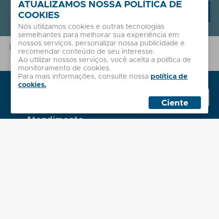
ATUALIZAMOS NOSSA POLÍTICA DE
Receber novidades
COOKIES
Nós utilizamos cookies e outras tecnologias
semelhantes para melhorar sua experiência em
nossos serviços, personalizar nossa publicidade e
A Sales coleta seu e-mail para envio de nossas dicas e novidades.
recomendar conteúdo de seu interesse.
Este dado não é compartilhado com terceiros e garantimos sua
Ao utilizar nossos serviços, você aceita a política de
segurança com base em nossa
Política de Privacidade
.
monitoramento de cookies.
Para mais informações, consulte nossa
política de
Institucional
cookies.
Whatsapp
Sobre nós
Sales
Ciente
Políticas
Atendimento
Minha Conta
Contato
2ª Via de Boleto
Dúvidas Frequentes
Localização
Administrativo
Rua Palmeira Batuá, 243
Jardim Eliane, São Paulo - SP
Horário - Seg. à Sex. das 8h às 18h
Centro de Distribuição