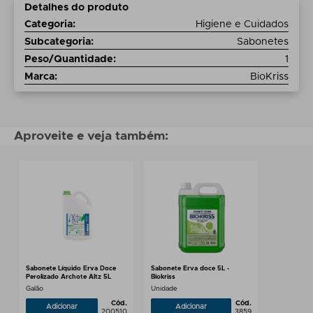
Detalhes do produto
Categoria
:
Higiene e Cuidados
Subcategoria
:
Sabonetes
Peso/Quantidade
:
1
Marca
:
BioKriss
Aproveite e veja também:
Sabonete Líquido Erva Doce
Sabonete Erva doce 5L -
Perolizado Archote Altz 5L
Biokriss
Galão
Unidade
Cód.
Cód.
Adicionar
Adicionar
200510
3859