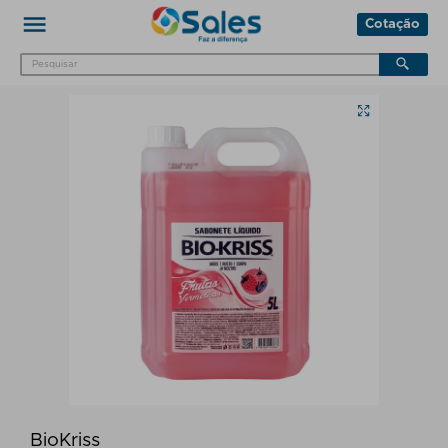
Cotação
BioKriss